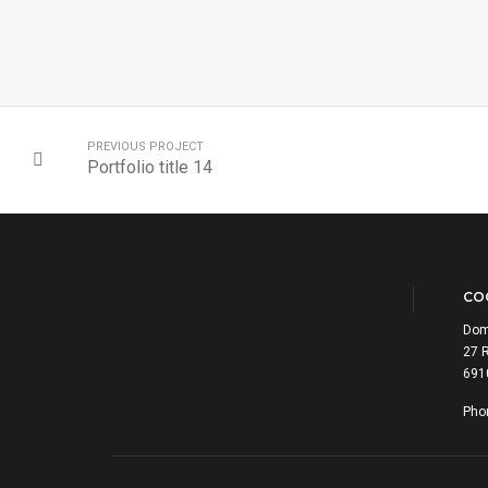
BRANDING AND BROCHURE
PREVIOUS PROJECT
Portfolio title 14
CO
Dom
27 R
691
Phon